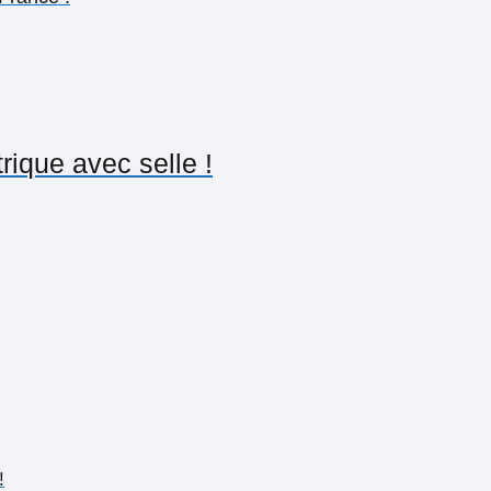
trique avec selle !
!