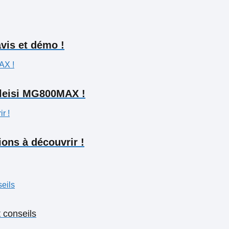
avis et démo !
eleisi MG800MAX !
ions à découvrir !
 conseils