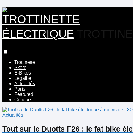
TROTTINE
Trottinette
Skate
E-Bikes
Legalite
Actualités
París
Featured
Critique
Actualités
Tout sur le Duotts F26 : le fat bike é