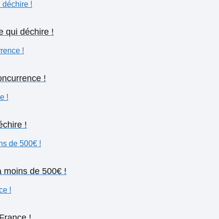
 qui déchire !
oncurrence !
chire !
 à moins de 500€ !
France !