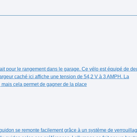
fait pour le rangement dans le garage. Ce⁤ vélo est équipé de de
hargeur ‍caché ici affiche une tension de 54,2 V à 3 AMPH. La
, mais cela permet de gagner de la place
e guidon se remonte facilement grâce à ‌un système ⁢de verrouilla