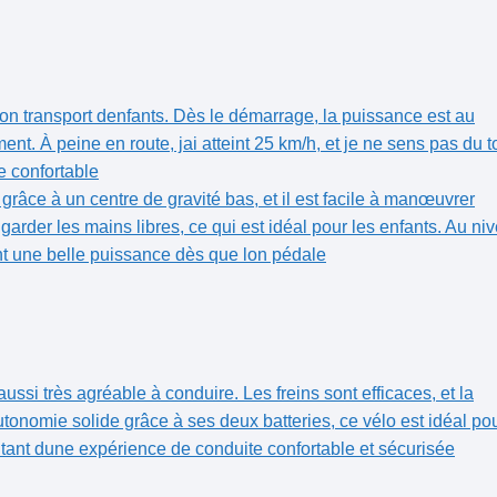
ion transport denfants. Dès le démarrage, la puissance est au
nt. ​À ​peine en route, jai atteint 25 km/h, et je ne sens pas du t
le confortable
grâce à un centre ‍de gravité bas, et il est facile​ à manœuvrer
rder les mains libres, ce qui est idéal pour les⁢ enfants. Au ni
rant une belle ‌puissance dès que lon pédale
aussi très agréable à​ conduire.⁤ Les freins sont efficaces, et la
tonomie solide grâce à ses deux batteries, ce vélo est idéal po
itant dune expérience de conduite confortable et sécurisée