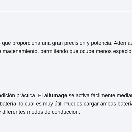
 que proporciona una‍ gran precisión ‍y⁤ potencia. Ademá
u almacenamiento, permitiendo que ‌ocupe menos espacio
dición práctica. ⁢El
allumage
se activa fácilmente media
a batería, lo cual es muy útil. Puedes cargar ambas bater
tre diferentes modos de conducción.