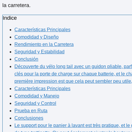
la carretera.
Indice
Características Principales
Comodidad y Diseño
Rendimiento en ⁤la Carretera
Seguridad y Estabilidad
Conclusión
Découverte​ du vélo long tail avec un guidon pliable, par
clés pour la porte de charge sur chaque batterie, et le c
première impression est que cela peut sembler ​peu utile
Características Principales
Comodidad y Manejo
Seguridad y Control
Prueba en Ruta
Conclusiones
Le support pour le panier à lavant est très pratique, et l