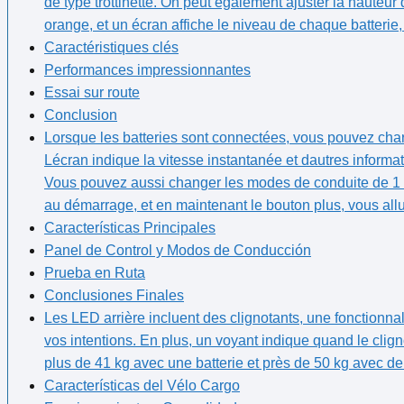
de type trottinette. On peut également ajuster la hauteu
orange, et ‌un écran affiche ⁤le niveau de chaque batterie,
Caractéristiques clés
Performances impressionnantes
Essai sur route
Conclusion
Lorsque les batteries sont connectées, vous pouvez charge
Lécran indique la vitesse instantanée et⁢ dautres informati
Vous pouvez aussi changer⁢ les modes de conduite de 1 
au démarrage, et en maintenant le bouton plus, vous allu
Características Principales
Panel de Control y Modos de Conducción
Prueba en Ruta
Conclusiones Finales
Les LED arrière incluent des clignotants, une fonctionnal
vos intentions. En plus,‍ un voyant indique ⁣quand le cli
plus de 41 kg avec une batterie et près de 50 ‍kg avec deu
Características del Vélo Cargo