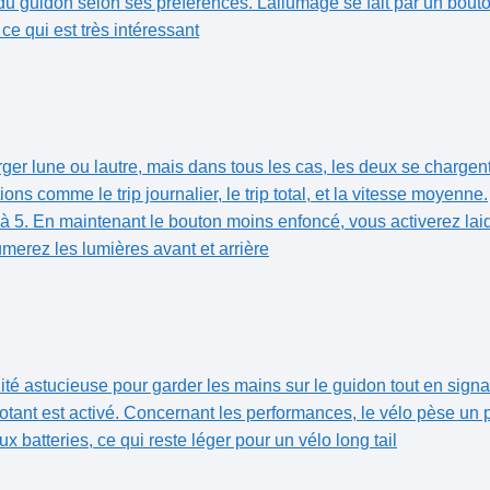
r du guidon selon ses préférences. Lallumage se fait par un bout
 ce qui est très intéressant
r lune ou lautre, ⁢mais dans tous les cas, les deux se ⁤chargent
ons comme le trip journalier, le trip total, et la vitesse moyenne.
à 5. En maintenant le bouton moins enfoncé, vous activerez lai
merez les lumières⁢ avant et arrière
ité astucieuse pour garder les⁣ mains sur le guidon tout en signa
gnotant est activé. Concernant les ⁤performances, le vélo pèse un
x batteries, ce qui reste léger pour un vélo long tail