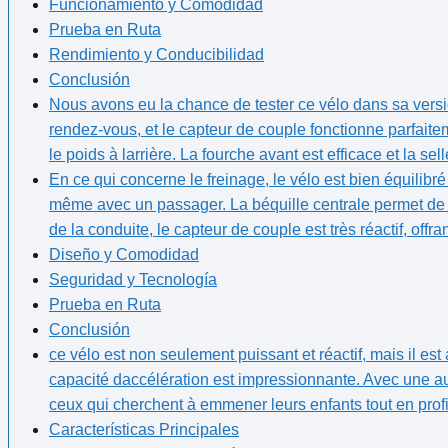
Funcionamiento y Comodidad
Prueba en Ruta
Rendimiento y Conducibilidad
Conclusión
Nous avons eu la chance de tester ce vélo dans⁢ sa⁤ vers
rendez-vous, et le capteur ⁣de couple fonctionne parfaiteme
le poids à ‌larrière. La fourche avant est efficace et la sel
En ce qui concerne le freinage, le vélo est bien équilibré 
même avec un passager. La béquille centrale permet de ga
de la conduite, le capteur de couple est très réactif, off
Diseño y Comodidad
Seguridad y Tecnología
Prueba en Ruta
Conclusión
ce vélo est non seulement ⁢puissant et réactif, mais ​il est 
capacité daccélération est ‌impressionnante. Avec une au
ceux ‍qui cherchent à emmener leurs enfants tout en prof
Características Principales