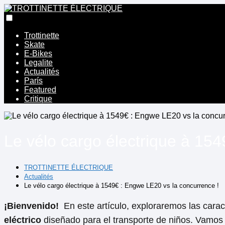
Trottinette
Skate
E-Bikes
Legalite
Actualités
París
Featured
Critique
Le vélo cargo électrique à 15
TROTTINETTE ÉLECTRIQUE
Actualités
Le vélo cargo électrique à 1549€ : Engwe LE20 vs la concurrence !
¡Bienvenido!
⁤ En este artículo, exploraremos las carac
eléctrico
diseñado para el transporte de niños. ⁣Vamos​